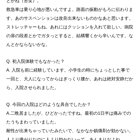
とかね（苦笑）。
救急車は乗り心地が悪いんですよ。路面の振動がもろに伝わりま
す。あのサスペンションは改良出来ないものかなあと思います。
ストレッチャーもね。あれにはクッションを入れて欲しい。病院
の扉の段差とかでガタっとすると、結構響くから辛いんです。な
んとかならないかな。
Q. 初入院体験でもなかった？
A. 入院も前に経験しています。小学生の時にちょっとした事で
一回と、大人になってからはぎっくり腰か。あれは絶対安静だか
ら、入院させられました。
Q. 今回の入院はどのような具合でしたか？
A.二晩居ましたが、ひどかったですね。最初の1日半は痛みでの
たうちまわっていました。
耐性が出来ちゃっていたみたいで、なかなか鎮痛剤が効かない。
人より痛がりなのに人より効かないって、あんまりだよね。