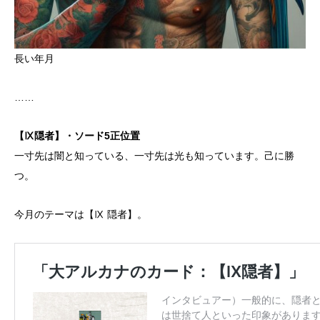
長い年月
……
【Ⅸ隠者】・ソード5正位置
一寸先は闇と知っている、一寸先は光も知っています。己に勝
つ。
今月のテーマは【Ⅸ 隠者】。