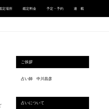
鑑定場所
鑑定料金
予定・予約
連 載
ご挨拶
占い師 中川昌彦
占いについて
ど