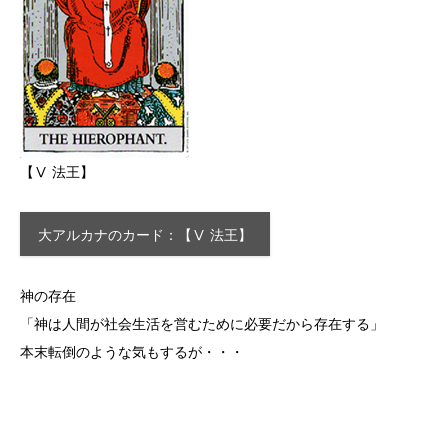
【Ⅴ 法王】
大アルカナのカード：【Ⅴ 法王】
神の存在
「神は人間が社会生活を営むために必要だから存在する」
本末転倒のような気もするが・・・