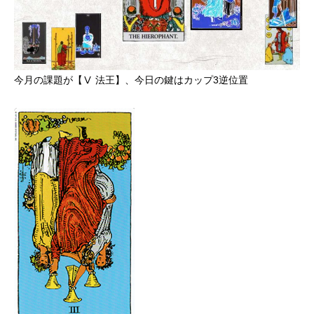
今月の課題が【Ⅴ 法王】、今日の鍵はカップ3逆位置