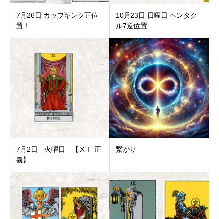
7月26日 カップキング正位
10月23日 日曜日 ペンタク
置！
ル7逆位置
7月2日 火曜日 【ⅩⅠ 正
繋がり
義】