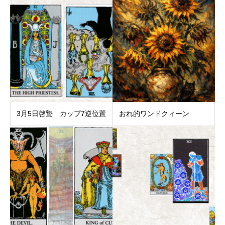
3月5日啓蟄 カップ7逆位置
おれ的ワンドクィーン