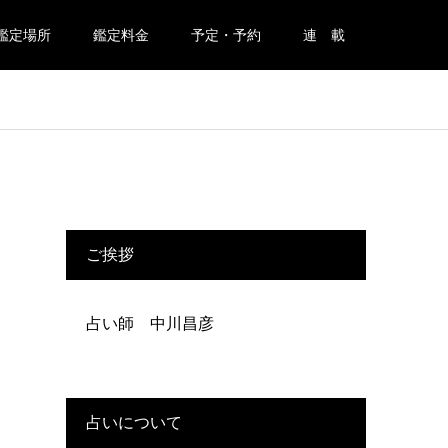
鑑定場所
鑑定料金
予定・予約
連 載
ご挨拶
占い師 中川昌彦
占いについて