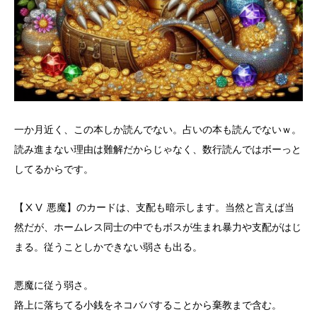
一か月近く、この本しか読んでない。占いの本も読んでないｗ。
読み進まない理由は難解だからじゃなく、数行読んではボーっと
してるからです。
【ⅩⅤ 悪魔】のカードは、支配も暗示します。当然と言えば当
然だが、ホームレス同士の中でもボスが生まれ暴力や支配がはじ
まる。従うことしかできない弱さも出る。
悪魔に従う弱さ。
路上に落ちてる小銭をネコババすることから棄教まで含む。