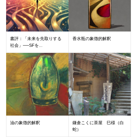
書評：「未来を先取りする
香水瓶の象徴的解釈
社会」──SFを...
油の象徴的解釈
鎌倉こくに茶屋 巳様（白
蛇）