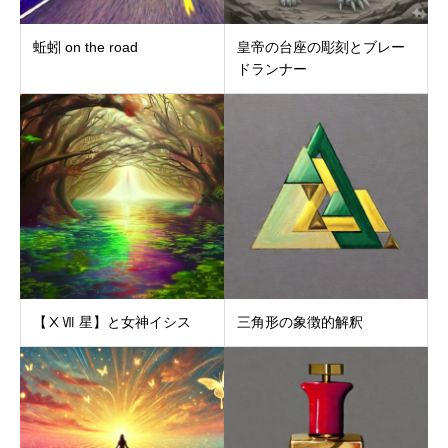
蚯蚓 on the road
皇帝の台座の彫刻とブレー
ドランナー
【ⅩⅦ 星】と女神イシス
三角形の象徴的解釈