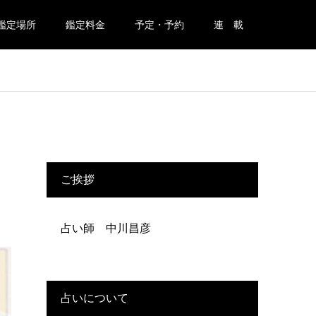
鑑定場所
鑑定料金
予定・予約
連 載
ご挨拶
占い師 中川昌彦
占いについて