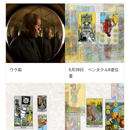
ウラ垢
5月28日 ペンタクル6逆位
置