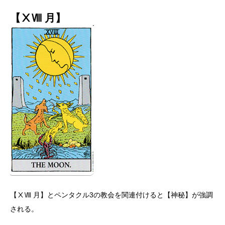
【ⅩⅧ 月】
【ⅩⅧ 月】とペンタクル3の教会を関連付けると【神秘】が強調
される。