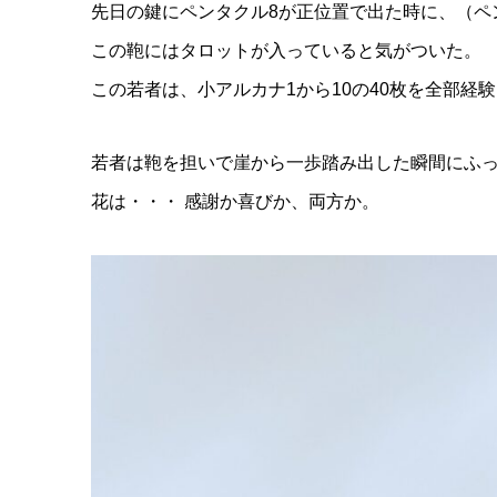
先日の鍵にペンタクル8が正位置で出た時に、（ペ
この鞄にはタロットが入っていると気がついた。
この若者は、小アルカナ1から10の40枚を全部経
若者は鞄を担いで崖から一歩踏み出した瞬間にふ
花は・・・ 感謝か喜びか、両方か。