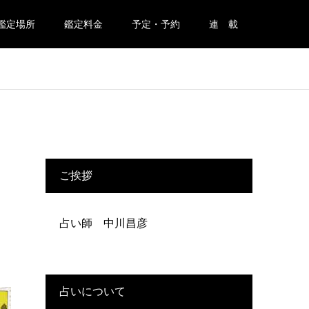
鑑定場所
鑑定料金
予定・予約
連 載
ご挨拶
占い師 中川昌彦
占いについて