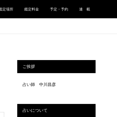
鑑定場所
鑑定料金
予定・予約
連 載
ご挨拶
占い師 中川昌彦
占いについて