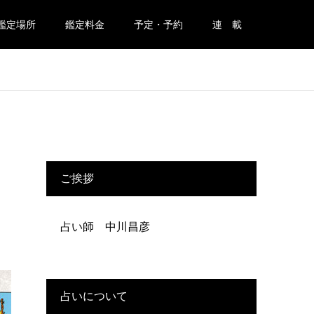
鑑定場所
鑑定料金
予定・予約
連 載
ご挨拶
占い師 中川昌彦
占いについて