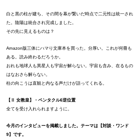
白と黒の柱が建ち、その間を幕が繋いだ時点で二元性は統一され
た。陰陽は統合され完成しました。
その先に見えるものは？
Amazon版三体にハマり文庫本を買った。分厚い。これが何冊も
ある。読み終わるだろうか。
おれも地球人も異星人も宇宙が解らない。宇宙も含み、在るもの
はなおさら解らない。
柱の向こうは直観と内なる声だけが語ってくれる。
【Ⅱ 女教皇】・ペンタクル6逆位置
全てを受け入れられますように。
今月のインタビューを掲載しました。テーマは【対談・ワンド
9】です。