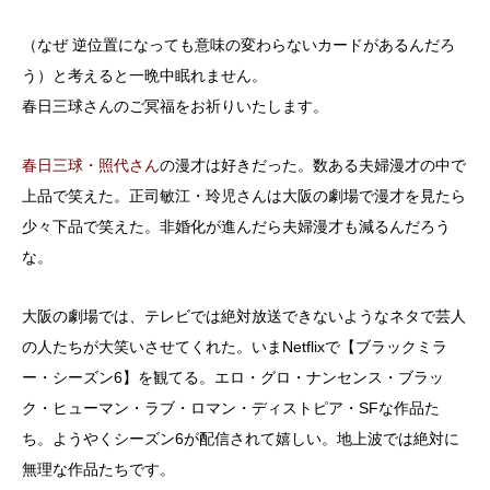
（なぜ 逆位置になっても意味の変わらないカードがあるんだろ
う）と考えると一晩中眠れません。
春日三球さんのご冥福をお祈りいたします。
春日三球・照代さん
の漫才は好きだった。数ある夫婦漫才の中で
上品で笑えた。正司敏江・玲児さんは大阪の劇場で漫才を見たら
少々下品で笑えた。非婚化が進んだら夫婦漫才も減るんだろう
な。
大阪の劇場では、テレビでは絶対放送できないようなネタで芸人
の人たちが大笑いさせてくれた。いまNetflixで【ブラックミラ
ー・シーズン6】を観てる。エロ・グロ・ナンセンス・ブラッ
ク・ヒューマン・ラブ・ロマン・ディストピア・SFな作品た
ち。ようやくシーズン6が配信されて嬉しい。地上波では絶対に
無理な作品たちです。