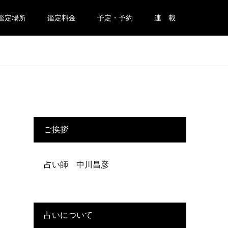
鑑定場所
鑑定料金
予定・予約
連 載
ご挨拶
占い師 中川昌彦
占いについて