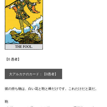
【0 愚者】
大アルカナのカード：【0愚者】
彼の持ち物は、白い花と鞄と棒だけです。これだけだと楽だ。
鞄