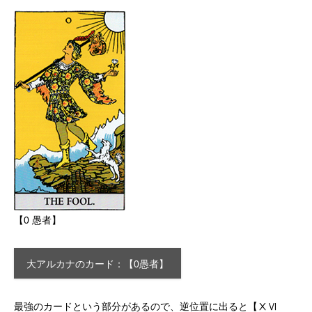
【0 愚者】
大アルカナのカード：【0愚者】
最強のカードという部分があるので、逆位置に出ると【ⅩⅥ