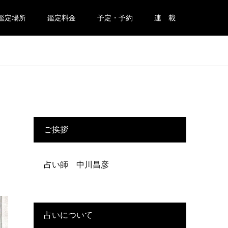
鑑定場所
鑑定料金
予定・予約
連 載
ご挨拶
占い師 中川昌彦
占いについて