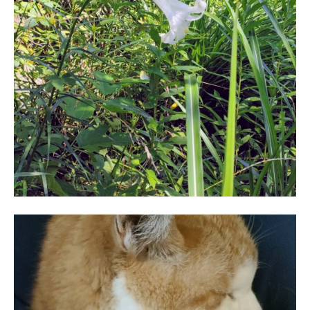
動
画
プ
レ
ー
ヤ
ー