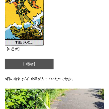
【0 愚者】
【0愚者】
8日の南東は六白金星が入っていたので散歩。