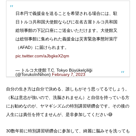
日本円で義援金を送ることを希望される場合には、駐
日トルコ共和国大使館ならびに在名古屋トルコ共和国
総領事館の下記口座にご送金いただけます。大使館又
は総領事館に集められた義援金は災害緊急事態対策庁
（AFAD）に届けられます。
pic.twitter.com/aJbgkeX2qm
— トルコ大使館 T.C. Tokyo Büyükelçiliği
(@TorukoInNihon)
February 7, 2023
自分の生き方は自分で決める、誰しもがそう思ってるでしょう。
（私は意志が強いので、洗脳されません）と自信を持っている方
にお勧めなのが、ヤマギシズムの特別講習研鑽会です。その後の
人生には責任を持てませんが、是非参加してください😅
30数年前に特別講習研鑽会に参加して、綺麗に脳みそを洗っても