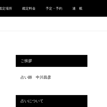
鑑定場所
鑑定料金
予定・予約
連 載
ご挨拶
占い師 中川昌彦
占いについて