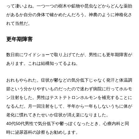
って凄いよね。一つ一つの樹木や鉱物や昆虫などからどんな薬効
があるか自分の身体で確かめたんだろう。神農のように神格化さ
れて当然だ。
更年期障害
数日前にワイドショーで取り上げてたが、男性にも更年期障害が
あります。これは結構知ってるよね。
おれもやられた。症状が鬱などの気分低下じゃなく発汗と体温調
節という分かりやすいものだったので迷わず病院に行ってホルモ
ン注射をした。男性はテストテトロンホルモンを補充することに
なるんだ。月一回注射をして、半年から一年もしないうちに体が
老化に慣れてきたせいか症状が消え楽になりました。
40代50代男性で気分低下や鬱っぽくなったとき、心療内科と同
時に泌尿器科の診察もお勧めします。