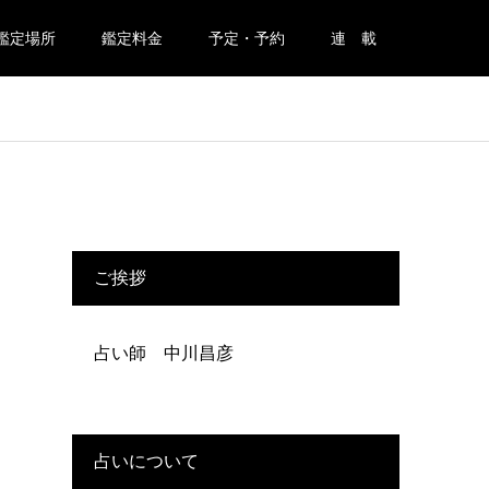
鑑定場所
鑑定料金
予定・予約
連 載
ご挨拶
占い師 中川昌彦
占いについて