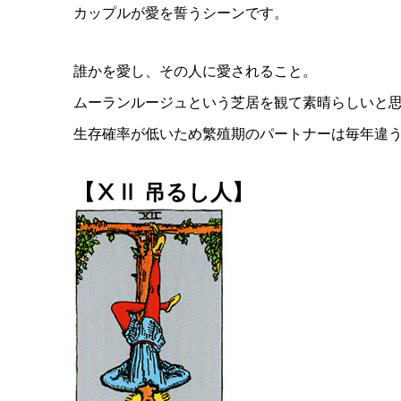
カップルが愛を誓うシーンです。
誰かを愛し、その人に愛されること。
ムーランルージュという芝居を観て素晴らしいと
生存確率が低いため繁殖期のパートナーは毎年違
【ⅩⅡ 吊るし人】