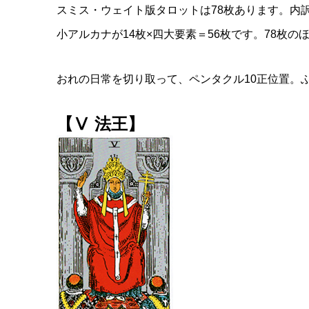
スミス・ウェイト版タロットは78枚あります。内
小アルカナが14枚×四大要素＝56枚です。78枚
おれの日常を切り取って、ペンタクル10正位置。
【Ⅴ 法王】