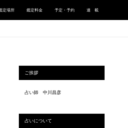
鑑定場所
鑑定料金
予定・予約
連 載
ご挨拶
占い師 中川昌彦
占いについて