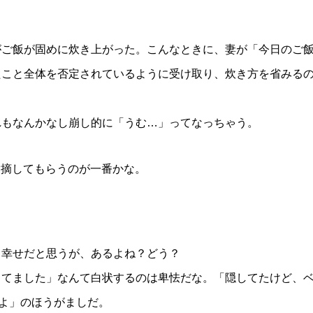
がご飯が固めに炊き上がった。こんなときに、妻が「今日のご
たこと全体を否定されているように受け取り、炊き方を省みる
れもなんかなし崩し的に「うむ…」ってなっちゃう。
に指摘してもらうのが一番かな。
り幸せだと思うが、あるよね？どう？
してました」なんて白状するのは卑怯だな。「隠してたけど、
いよ」のほうがましだ。