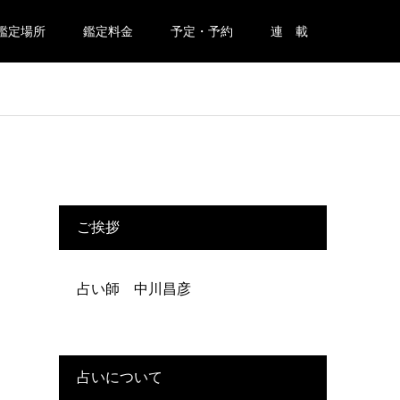
鑑定場所
鑑定料金
予定・予約
連 載
ご挨拶
占い師 中川昌彦
占いについて