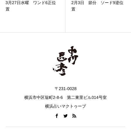
2月3日 節分 ソード9逆位
5月1日 【Ⅴ 法王】
置
〒231-0028
横浜市中区翁町2-8-6 第二東里ビル314号室
横浜占いマクトゥーブ