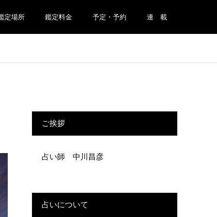
鑑定場所
鑑定料金
予定・予約
連 載
ご挨拶
占い師 中川昌彦
占いについて