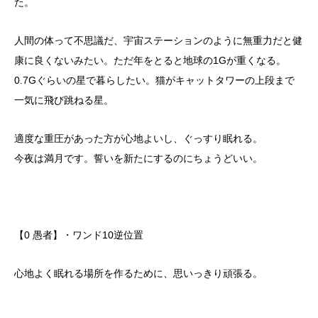
た。
人間の体って不思議だ、宇宙ステーションのように無重力だと健
康に良くないみたい。ただ年をとると地球の1Gが重くなる。
0.7Gぐらいの星で暮らしたい。猫がキャットタワーの上段まで
一気に飛び跳ねる星。
適度な重圧があった方が心地よいし、ぐっすり眠れる。
今夜は満月です。誓いを新たにするのにちょうどいい。
【0 愚者】・ワンド10逆位置
心地よく眠れる場所を作るために、思いっきり頑張る。