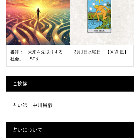
書評：「未来を先取りする
3月1日水曜日 【ⅩⅦ 星】
社会」──SFを...
ご挨拶
占い師 中川昌彦
占いについて