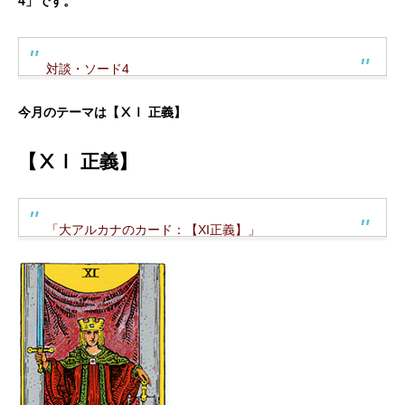
4」です。
対談・ソード4
今月のテーマは【ⅩⅠ 正義】
【ⅩⅠ 正義】
「大アルカナのカード：【XI正義】」