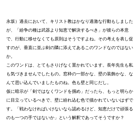
永坂）過去において、キリスト教はかなり過激な行動もしました
が、「紛争の種は武器より知恵で解決するべき」が彼らの本意
で、行動に移せなくても原則はそうですよね。その考えを表し促
すのが、垂直に並ぶ剣の隣に添えてあるこのワンドなのではない
か。
このワンドは、とてもさりげなく置かれています。長年先生も私
も気づきませんでしたもの。窓枠の一部かな、壁の装飾かな、な
んて思い込んでいましたものね。色も壁と同じだし。
仮に暗示が「剣ではなくワンドを掴め」だったら、もっと明らか
に目立っているべきで、壁に紛れ込む色で描かれていないはずで
す。「戦わなければいけないなら認めるけど、知恵だけで頑張る
のも一つの手ではないか」という解釈であってそうですか？