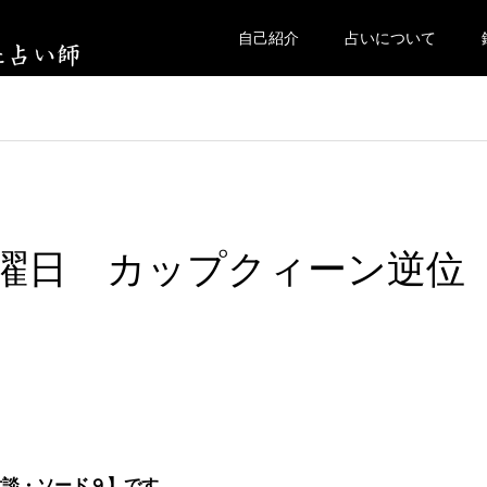
自己紹介
占いについて
曜日 カップクィーン逆位
対談・ソード９】です。