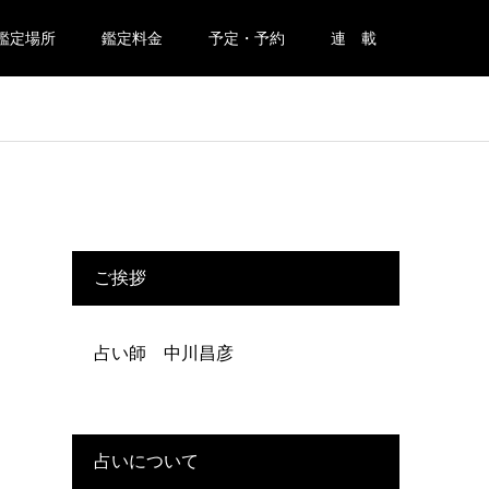
鑑定場所
鑑定料金
予定・予約
連 載
ご挨拶
占い師 中川昌彦
占いについて