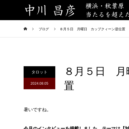
ブログ
８月５日 月曜日 カップクィーン逆位置
８月５日 月
タロット
置
2024.08.05
暑いですね。
今月のインタビューを掲載しました。テーマは【