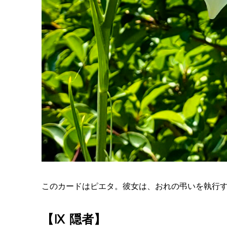
このカードはピエタ。彼女は、おれの弔いを執行
【Ⅸ 隠者】