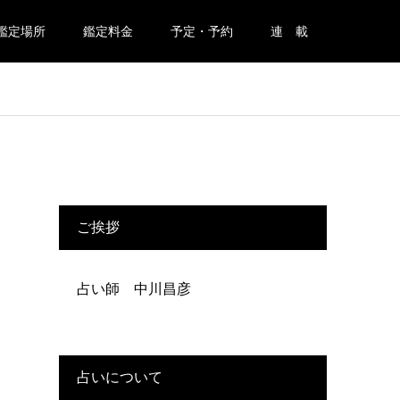
鑑定場所
鑑定料金
予定・予約
連 載
ご挨拶
占い師 中川昌彦
占いについて