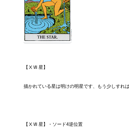
【ⅩⅦ 星】
描かれている星は明けの明星です、もう少しすれ
【ⅩⅦ 星】・ソード4逆位置