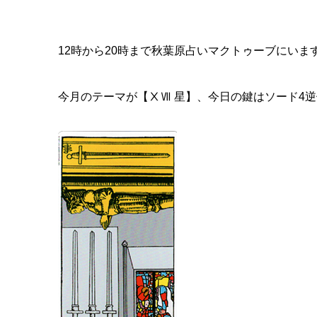
12時から20時まで秋葉原占いマクトゥーブにい
今月のテーマが【ⅩⅦ 星】、今日の鍵はソード4