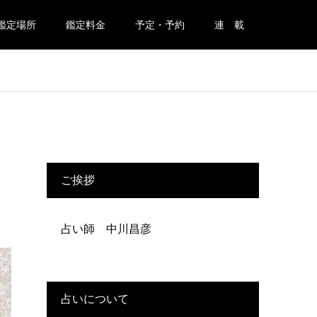
鑑定場所
鑑定料金
予定・予約
連 載
ご挨拶
占い師 中川昌彦
占いについて