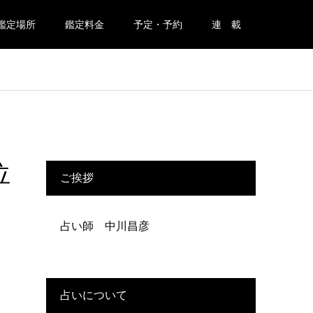
鑑定場所
鑑定料金
予定・予約
連 載
位
ご挨拶
占い師 中川昌彦
占いについて