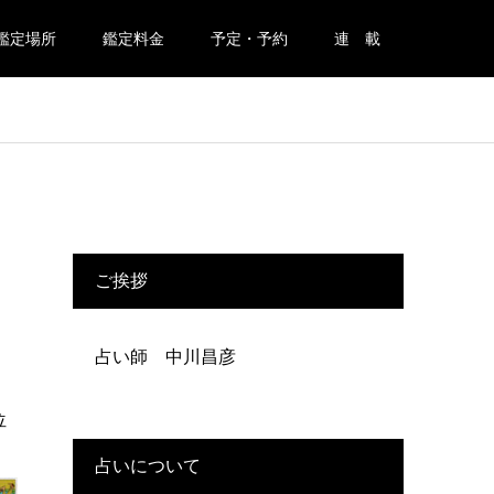
鑑定場所
鑑定料金
予定・予約
連 載
ご挨拶
占い師 中川昌彦
位
占いについて