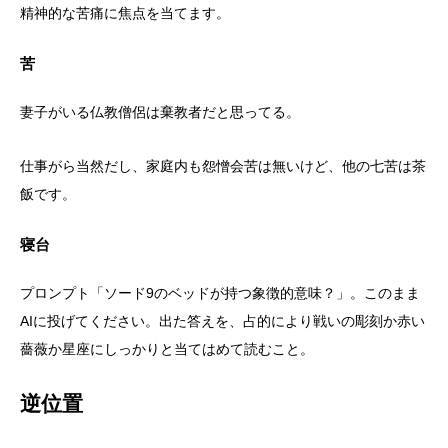
精神的な苦痛に焦点を当てます。
苦
妻子がいる仏教僧侶は棄教者だと思ってる。
仕事がら当然だし、家庭内も怨憎会苦は無いけど、他の七苦は茶
飯です。
寝台
プロンプト「ソード9のベッドが持つ象徴的意味？」。このまま
AIに投げてください。出た答えを、占的により戦いの彫刻か赤い
薔薇か星座にしっかりと当てはめて読むこと。
逆位置