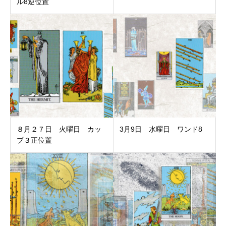
ル8逆位置
８月２７日 火曜日 カッ
3月9日 水曜日 ワンド8
プ３正位置