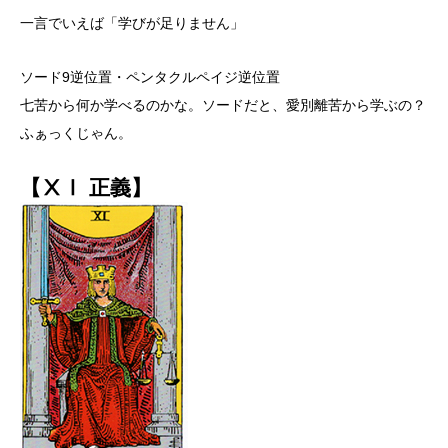
一言でいえば「学びが足りません」
ソード9逆位置・ペンタクルペイジ逆位置
七苦から何か学べるのかな。ソードだと、愛別離苦から学ぶの？
ふぁっくじゃん。
【ⅩⅠ 正義】