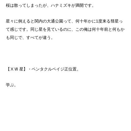
桜は散ってしまったが、ハナミズキが満開です。
星々に例えると関内の大通公園って、何十年かに1度来る彗星っ
て感じです。同じ星を見ているのに、この俺は何十年前と何もか
も同じで、すべてが違う。
【ⅩⅦ 星】・ペンタクルペイジ正位置。
学ぶ。