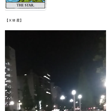
【ⅩⅦ 星】
動
画
プ
レ
ー
ヤ
ー