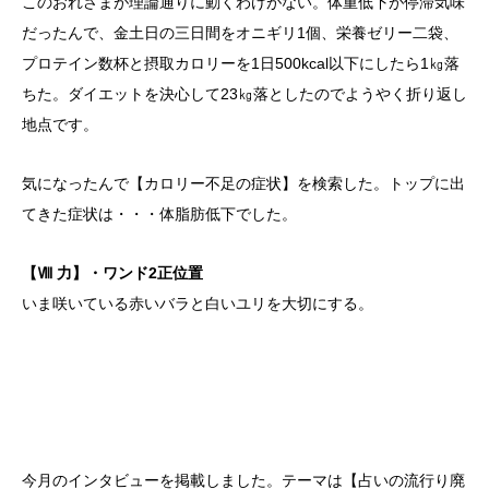
このおれさまが理論通りに動くわけがない。体重低下が停滞気味
だったんで、金土日の三日間をオニギリ1個、栄養ゼリー二袋、
プロテイン数杯と摂取カロリーを1日500kcal以下にしたら1㎏落
ちた。ダイエットを決心して23㎏落としたのでようやく折り返し
地点です。
気になったんで【カロリー不足の症状】を検索した。トップに出
てきた症状は・・・体脂肪低下でした。
【Ⅷ 力】・ワンド2正位置
いま咲いている赤いバラと白いユリを大切にする。
今月のインタビューを掲載しました。テーマは【占いの流行り廃