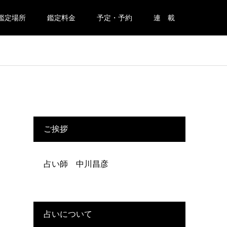
鑑定場所
鑑定料金
予定・予約
連 載
ご挨拶
占い師 中川昌彦
占いについて