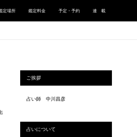
鑑定場所
鑑定料金
予定・予約
連 載
ご挨拶
占い師 中川昌彦
出
占いについて