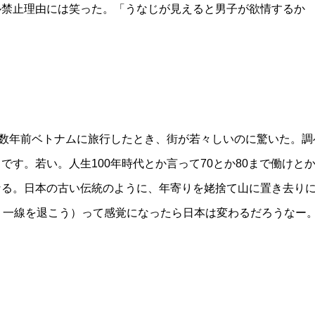
ル禁止理由には笑った。「うなじが見えると男子が欲情するか
。数年前ベトナムに旅行したとき、街が若々しいのに驚いた。調
す。若い。人生100年時代とか言って70とか80まで働けと
なる。日本の古い伝統のように、年寄りを姥捨て山に置き去り
、一線を退こう）って感覚になったら日本は変わるだろうなー