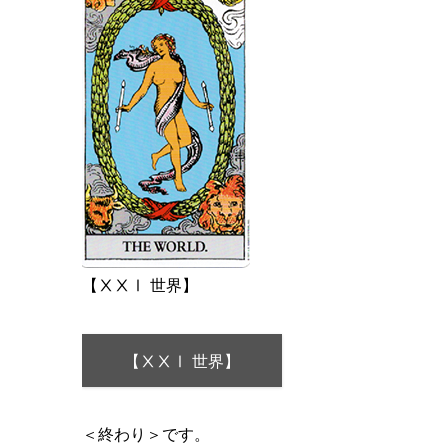
【ⅩⅩⅠ 世界】
【ⅩⅩⅠ 世界】
＜終わり＞です。