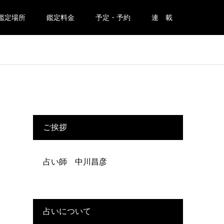
鑑定場所
鑑定料金
予定・予約
連 載
ご挨拶
占い師 中川昌彦
占いについて