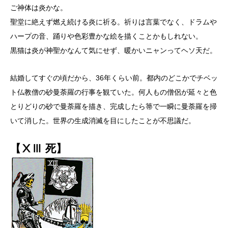
ご神体は炎かな。
聖堂に絶えず燃え続ける炎に祈る。祈りは言葉でなく、ドラムや
ハープの音、踊りや色彩豊かな絵を描くことかもしれない。
黒猫は炎が神聖かなんて気にせず、暖かいニャンってヘソ天だ。
結婚してすぐの頃だから、36年くらい前。都内のどこかでチベッ
ト仏教僧の砂曼荼羅の行事を観ていた。何人もの僧侶が延々と色
とりどりの砂で曼荼羅を描き、完成したら箒で一瞬に曼荼羅を掃
いて消した。世界の生成消滅を目にしたことが不思議だ。
【ⅩⅢ 死】