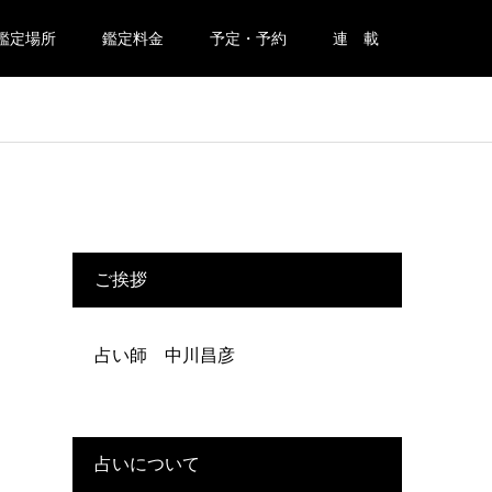
鑑定場所
鑑定料金
予定・予約
連 載
ご挨拶
占い師 中川昌彦
占いについて