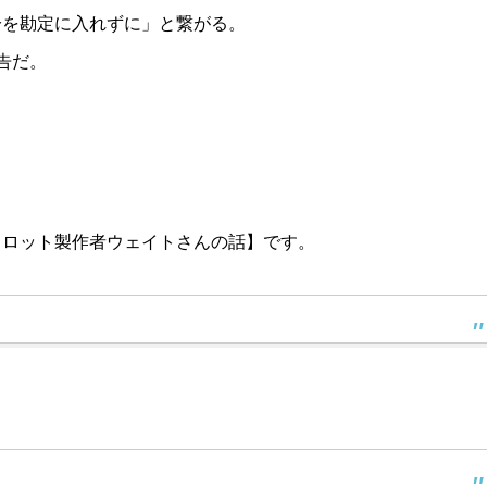
分を勘定に入れずに」と繋がる。
告だ。
タロット製作者ウェイトさんの話】です。
。