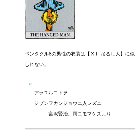
ペンタクル8の男性の衣装は【ⅩⅡ 吊るし人】に
しれない。
アラユルコトヲ
ジブンヲカンジョウニ入レズニ
宮沢賢治。雨ニモマケズより