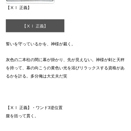
【ⅩⅠ 正義】
【ⅩⅠ 正義】
誓いを守っているかを、神様が裁く。
灰色の二本柱の間に幕が掛かり、先が見えない。神様が剣と天秤
を持って、幕の向こうの黄色い光を浴びリラックスする資格があ
るかを計る。多分俺は大丈夫だ笑
【ⅩⅠ 正義】・ワンド3逆位置
腹を括って貫く。