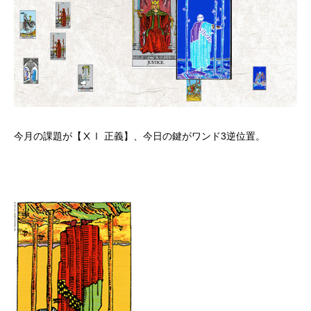
今月の課題が【ⅩⅠ 正義】、今日の鍵がワンド3逆位置。