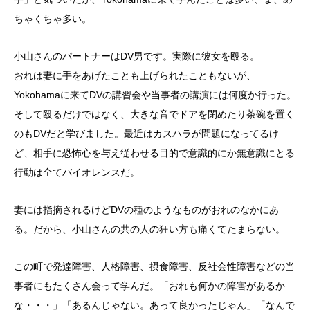
ちゃくちゃ多い。
小山さんのパートナーはDV男です。実際に彼女を殴る。
おれは妻に手をあげたことも上げられたこともないが、
Yokohamaに来てDVの講習会や当事者の講演には何度か行った。
そして殴るだけではなく、大きな音でドアを閉めたり茶碗を置く
のもDVだと学びました。最近はカスハラが問題になってるけ
ど、相手に恐怖心を与え従わせる目的で意識的にか無意識にとる
行動は全てバイオレンスだ。
妻には指摘されるけどDVの種のようなものがおれのなかにあ
る。だから、小山さんの共の人の狂い方も痛くてたまらない。
この町で発達障害、人格障害、摂食障害、反社会性障害などの当
事者にもたくさん会って学んだ。「おれも何かの障害があるか
な・・・」「あるんじゃない。あって良かったじゃん」「なんで