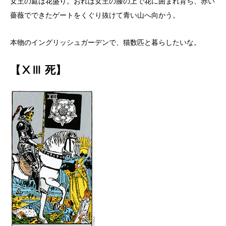
女王の庭は花盛り。おれは女王の膝の上で花に囲まれ育ち、赤い
薔薇でできたゲートをくぐり抜けて青い山へ向かう。
本物のイングリッシュガーデンで、猫数匹と暮らしたいな。
【ⅩⅢ 死】