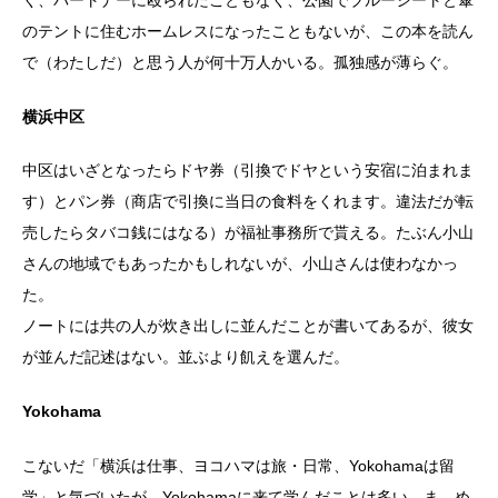
く、パートナーに殴られたこともなく、公園でブルーシートと傘
のテントに住むホームレスになったこともないが、この本を読ん
で（わたしだ）と思う人が何十万人かいる。孤独感が薄らぐ。
横浜中区
中区はいざとなったらドヤ券（引換でドヤという安宿に泊まれま
す）とパン券（商店で引換に当日の食料をくれます。違法だが転
売したらタバコ銭にはなる）が福祉事務所で貰える。たぶん小山
さんの地域でもあったかもしれないが、小山さんは使わなかっ
た。
ノートには共の人が炊き出しに並んだことが書いてあるが、彼女
が並んだ記述はない。並ぶより飢えを選んだ。
Yokohama
こないだ「横浜は仕事、ヨコハマは旅・日常、Yokohamaは留
学」と気づいたが、Yokohamaに来て学んだことは多い、ま、め