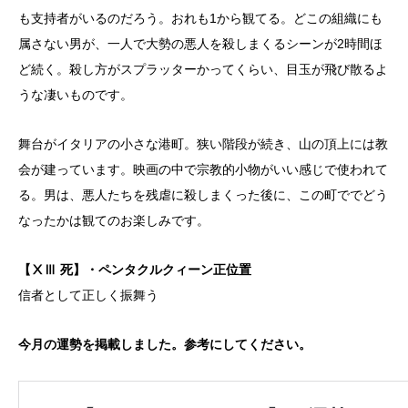
も支持者がいるのだろう。おれも1から観てる。どこの組織にも
属さない男が、一人で大勢の悪人を殺しまくるシーンが2時間ほ
ど続く。殺し方がスプラッターかってくらい、目玉が飛び散るよ
うな凄いものです。
舞台がイタリアの小さな港町。狭い階段が続き、山の頂上には教
会が建っています。映画の中で宗教的小物がいい感じで使われて
る。男は、悪人たちを残虐に殺しまくった後に、この町ででどう
なったかは観てのお楽しみです。
【ⅩⅢ 死】・ペンタクルクィーン正位置
信者として正しく振舞う
今月の運勢を掲載しました。参考にしてください。