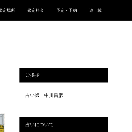
鑑定場所
鑑定料金
予定・予約
連 載
ご挨拶
占い師 中川昌彦
占いについて