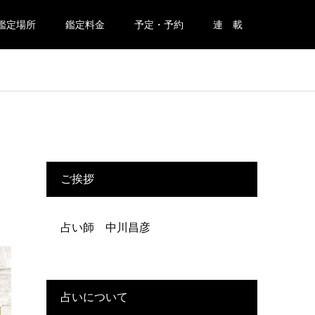
鑑定場所
鑑定料金
予定・予約
連 載
ご挨拶
占い師 中川昌彦
占いについて